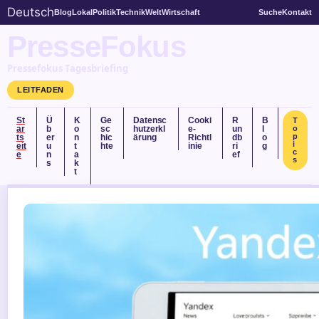
Deutsch
Blog
Lokal
Politik
Technik
Welt
Wirtschaft
Suche
Kontakt
PresseFokus
Pressefokus Tagesbriefing
LEITFADEN
St
Ü
K
Ge
Datensc
Cooki
R
B
T
ar
b
o
sc
hutzerkl
e-
un
l
o
p
ts
er
n
hic
ärung
Richtl
db
o
i
eit
u
t
hte
inie
ri
g
c
e
n
a
ef
s
s
k
t