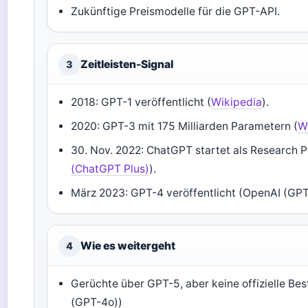
Zukünftige Preismodelle für die GPT-API.
Zeitleisten-Signal
3
2018
: GPT-1 veröffentlicht (
Wikipedia
).
2020
: GPT-3 mit 175 Milliarden Parametern (
W
30. Nov. 2022
: ChatGPT startet als Research P
(ChatGPT Plus)
).
März 2023
: GPT-4 veröffentlicht (OpenAI (GPT
Wie es weitergeht
4
Gerüchte über GPT-5, aber keine offizielle Be
(GPT-4o))