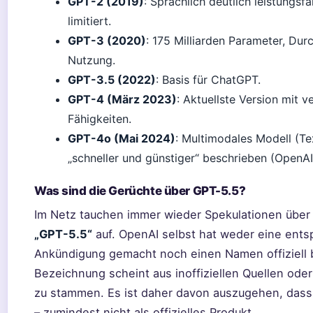
GPT-2 (2019)
: Sprachlich deutlich leistungsf
limitiert.
GPT-3 (2020)
: 175 Milliarden Parameter, Dur
Nutzung.
GPT-3.5 (2022)
: Basis für ChatGPT.
GPT-4 (März 2023)
: Aktuellste Version mit 
Fähigkeiten.
GPT-4o (Mai 2024)
: Multimodales Modell (Tex
„schneller und günstiger“ beschrieben (OpenAI
Was sind die Gerüchte über GPT-5.5?
Im Netz tauchen immer wieder Spekulationen über
„GPT-5.5“
auf. OpenAI selbst hat weder eine ent
Ankündigung gemacht noch einen Namen offiziell b
Bezeichnung scheint aus inoffiziellen Quellen oder
zu stammen. Es ist daher davon auszugehen, das
– zumindest nicht als offizielles Produkt.