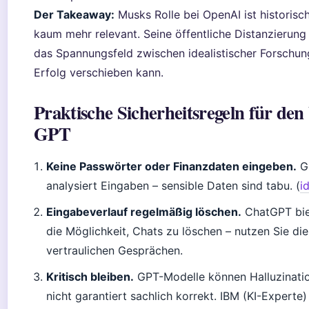
Der Takeaway:
Musks Rolle bei OpenAI ist historis
kaum mehr relevant. Seine öffentliche Distanzierung 
das Spannungsfeld zwischen idealistischer Forschu
Erfolg verschieben kann.
Praktische Sicherheitsregeln für de
GPT
Keine Passwörter oder Finanzdaten eingeben.
GP
analysiert Eingaben – sensible Daten sind tabu. (
i
Eingabeverlauf regelmäßig löschen.
ChatGPT biet
die Möglichkeit, Chats zu löschen – nutzen Sie di
vertraulichen Gesprächen.
Kritisch bleiben.
GPT-Modelle können Halluzinati
nicht garantiert sachlich korrekt. IBM (KI-Experte)