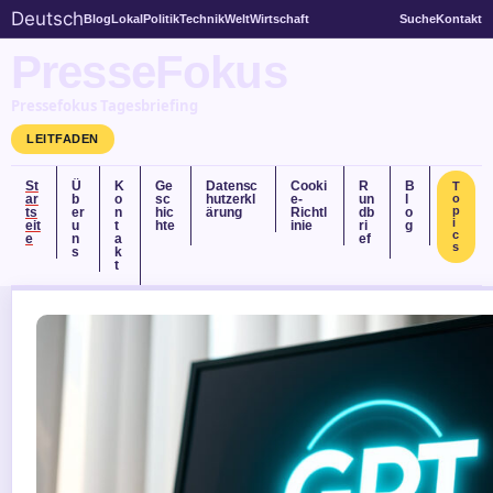
Deutsch
Blog
Lokal
Politik
Technik
Welt
Wirtschaft
Suche
Kontakt
PresseFokus
Pressefokus Tagesbriefing
LEITFADEN
St
Ü
K
Ge
Datensc
Cooki
R
B
T
ar
b
o
sc
hutzerkl
e-
un
l
o
p
ts
er
n
hic
ärung
Richtl
db
o
i
eit
u
t
hte
inie
ri
g
c
e
n
a
ef
s
s
k
t