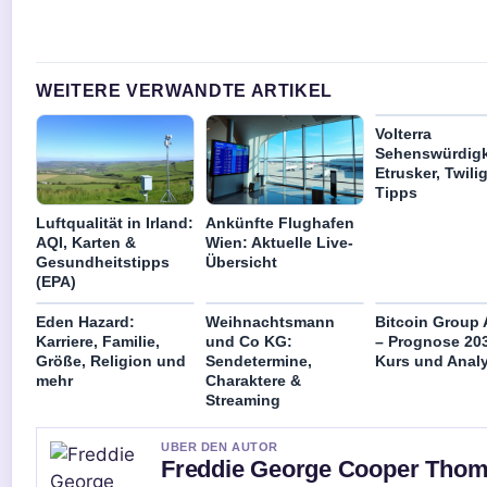
WEITERE VERWANDTE ARTIKEL
Volterra
Sehenswürdigk
Etrusker, Twili
Tipps
Luftqualität in Irland:
Ankünfte Flughafen
AQI, Karten &
Wien: Aktuelle Live-
Gesundheitstipps
Übersicht
(EPA)
Eden Hazard:
Weihnachtsmann
Bitcoin Group 
Karriere, Familie,
und Co KG:
– Prognose 203
Größe, Religion und
Sendetermine,
Kurs und Anal
mehr
Charaktere &
Streaming
UBER DEN AUTOR
Freddie George Cooper Tho