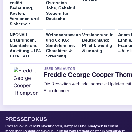
erklärt:
Österreich:
Bedeutung,
Jobs, Gehalt &
Kosten,
Steuern für
Versionen und
Deutsche
Sicherheit
NEONAIL:
Weihnachtsmann
Versicherung in
Adam 
Erfahrungen,
und Co KG:
Deutschland:
Ethnie,
Nachteile und
Sendetermine,
Pflicht, wichtig
Frau u
Anleitung – UV-
Charaktere &
& unnötig
– Alle 
Lack Test
Streaming
UBER DEN AUTOR
Freddie George Cooper Tho
Die Redaktion verbindet schnelle Updates mit
Einordnungen.
PRESSEFOKUS
PresseFokus vereint Nachrichten, Ratgeber und Analysen in einem
modernen Redaktionslayout. Laufend vom Redaktionsteam aktualisiert.