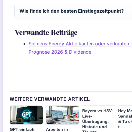
Wie finde ich den besten Einstiegszeitpunkt?
Verwandte Beiträge
Siemens Energy Aktie kaufen oder verkaufen 
Prognose 2026 & Dividende
WEITERE VERWANDTE ARTIKEL
Bayern vs HSV:
Hey Ma
Live-
Sandal
Übertragung,
& Ta c
Historie und
t
GPT einfach
Arbeiten in
Tickets