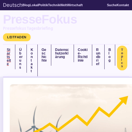
Deutsch
Blog
Lokal
Politik
Technik
Welt
Wirtschaft
Suche
Kontakt
PresseFokus
Pressefokus Tagesbriefing
LEITFADEN
St
Ü
K
Ge
Datensc
Cooki
R
B
T
ar
b
o
sc
hutzerkl
e-
un
l
o
p
ts
er
n
hic
ärung
Richtl
db
o
i
eit
u
t
hte
inie
ri
g
c
e
n
a
ef
s
s
k
t