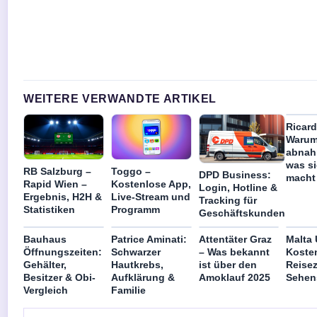
WEITERE VERWANDTE ARTIKEL
Ricar
Warum
abnah
was si
RB Salzburg –
Toggo –
DPD Business:
macht
Rapid Wien –
Kostenlose App,
Login, Hotline &
Ergebnis, H2H &
Live-Stream und
Tracking für
Statistiken
Programm
Geschäftskunden
Bauhaus
Patrice Aminati:
Attentäter Graz
Malta 
Öffnungszeiten:
Schwarzer
– Was bekannt
Koste
Gehälter,
Hautkrebs,
ist über den
Reisez
Besitzer & Obi-
Aufklärung &
Amoklauf 2025
Sehen
Vergleich
Familie