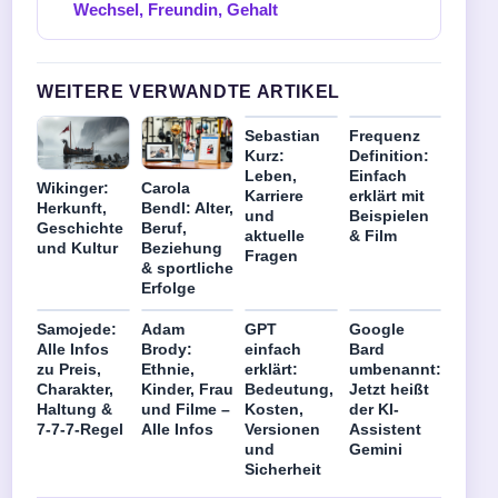
Wechsel, Freundin, Gehalt
WEITERE VERWANDTE ARTIKEL
Sebastian
Frequenz
Kurz:
Definition:
Leben,
Einfach
Wikinger:
Carola
Karriere
erklärt mit
Herkunft,
Bendl: Alter,
und
Beispielen
Geschichte
Beruf,
aktuelle
& Film
und Kultur
Beziehung
Fragen
& sportliche
Erfolge
Samojede:
Adam
GPT
Google
Alle Infos
Brody:
einfach
Bard
zu Preis,
Ethnie,
erklärt:
umbenannt:
Charakter,
Kinder, Frau
Bedeutung,
Jetzt heißt
Haltung &
und Filme –
Kosten,
der KI-
7-7-7-Regel
Alle Infos
Versionen
Assistent
und
Gemini
Sicherheit