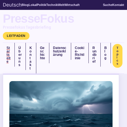
Deutsch
Blog
Lokal
Politik
Technik
Welt
Wirtschaft
Suche
Kontakt
PresseFokus
Pressefokus Tagesbriefing
LEITFADEN
St
Ü
K
Ge
Datensc
Cooki
R
B
T
ar
b
o
sc
hutzerkl
e-
un
l
o
p
ts
er
n
hic
ärung
Richtl
db
o
i
eit
u
t
hte
inie
ri
g
c
e
n
a
ef
s
s
k
t