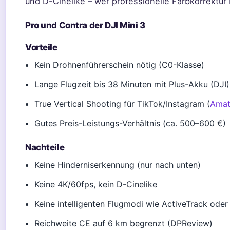
und D-Cinelike – wer professionelle Farbkorrektur 
Pro und Contra der DJI Mini 3
Vorteile
Kein Drohnenführerschein nötig (C0-Klasse)
Lange Flugzeit bis 38 Minuten mit Plus-Akku (DJI)
True Vertical Shooting für TikTok/Instagram (
Amat
Gutes Preis-Leistungs-Verhältnis (ca. 500–600 €)
Nachteile
Keine Hinderniserkennung (nur nach unten)
Keine 4K/60fps, kein D-Cinelike
Keine intelligenten Flugmodi wie ActiveTrack ode
Reichweite CE auf 6 km begrenzt (DPReview)