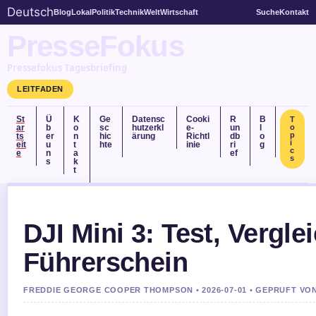
Deutsch
Blog
Lokal
Politik
Technik
Welt
Wirtschaft
Suche
Kontakt
PresseFokus
Pressefokus Tagesbriefing
LEITFADEN
St
Ü
K
Ge
Datensc
Cooki
R
B
T
ar
b
o
sc
hutzerkl
e-
un
l
o
p
ts
er
n
hic
ärung
Richtl
db
o
i
eit
u
t
hte
inie
ri
g
c
e
n
a
ef
s
s
k
t
DJI Mini 3: Test, Vergle
Führerschein
FREDDIE GEORGE COOPER THOMPSON • 2026-07-01 • GEPRUFT VO