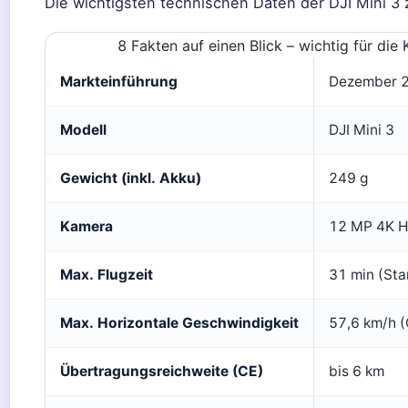
Die wichtigsten technischen Daten der DJI Mini 
8 Fakten auf einen Blick – wichtig für die
Markteinführung
Dezember 
Modell
DJI Mini 3
Gewicht (inkl. Akku)
249 g
Kamera
12 MP 4K HD
Max. Flugzeit
31 min (Sta
Max. Horizontale Geschwindigkeit
57,6 km/h 
Übertragungsreichweite (CE)
bis 6 km