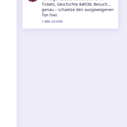
umbenannt: Jetzt heißt der KI-
Assistent.... Bitte haltet diesen
Liveticker aktuell.
9 MIN ZUVOR