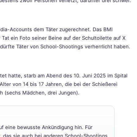
estens zwölf Personen verletzt, darunter drei schwer.
edia-Accounts dem Täter zugerechnet. Das BMI
 Tat ein Foto seiner Beine auf der Schultoilette auf X
 dürfte Täter von School-Shootings verherrlicht haben.
htet hatte, starb am Abend des 10. Juni 2025 im Spital
lter von 14 bis 17 Jahren, die bei der Schießerei
h (sechs Mädchen, drei Jungen).
auf eine bewusste Ankündigung hin. Für
r, das sie auch bei anderen School-Shootings