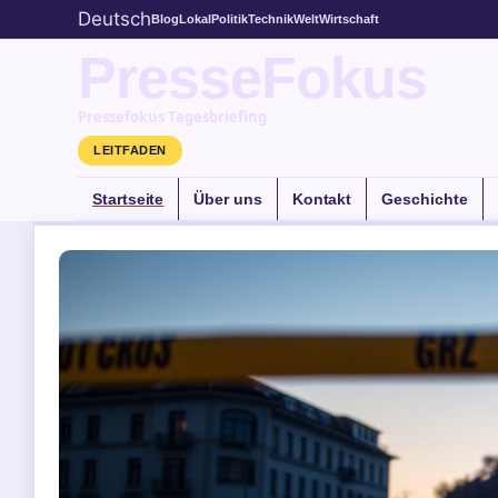
Deutsch
Blog
Lokal
Politik
Technik
Welt
Wirtschaft
PresseFokus
Pressefokus Tagesbriefing
LEITFADEN
Startseite
Über uns
Kontakt
Geschichte