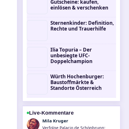
Gutscheine: kaufen,
einlösen & verschenken
Sternenkinder: Definition,
Rechte und Trauerhilfe
Ilia Topuria – Der
unbesiegte UFC-
Doppelchampion
Würth Hochenburger:
Baustoffmärkte &
Standorte Österreich
Live-Kommentare
Jonas Wagner
Hilfreicher Kontext zu Google Bard