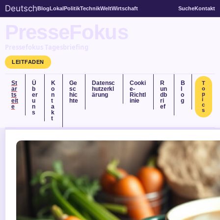
Deutsch
Blog
Lokal
Politik
Technik
Welt
Wirtschaft
Suche
Kontakt
PresseFokus
Pressefokus Tagesbriefing
LEITFADEN
St
Ü
K
Ge
Datensc
Cooki
R
B
T
ar
b
o
sc
hutzerkl
e-
un
l
o
p
ts
er
n
hic
ärung
Richtl
db
o
i
eit
u
t
hte
inie
ri
g
c
e
n
a
ef
s
s
k
t