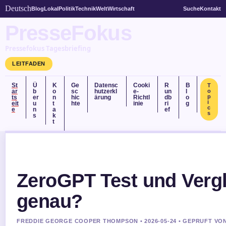
Deutsch
Blog
Lokal
Politik
Technik
Welt
Wirtschaft
Suche
Kontakt
PresseFokus
Pressefokus Tagesbriefing
LEITFADEN
St
Ü
K
Ge
Datensc
Cooki
R
B
T
ar
b
o
sc
hutzerkl
e-
un
l
o
p
ts
er
n
hic
ärung
Richtl
db
o
i
eit
u
t
hte
inie
ri
g
c
e
n
a
ef
s
s
k
t
ZeroGPT Test und Vergle
genau?
FREDDIE GEORGE COOPER THOMPSON • 2026-05-24 • GEPRUFT VO