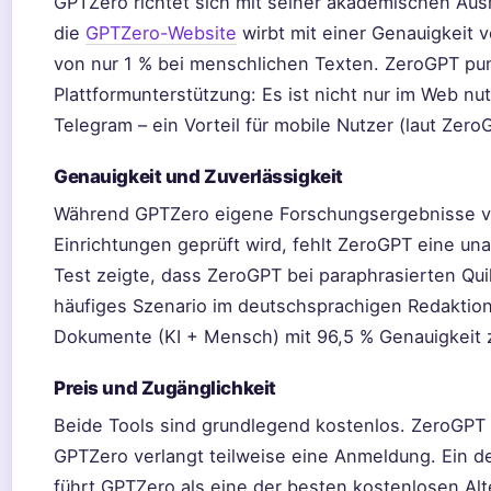
GPTZero richtet sich mit seiner akademischen Aus
die
GPTZero-Website
wirbt mit einer Genauigkeit 
von nur 1 % bei menschlichen Texten. ZeroGPT pun
Plattformunterstützung: Es ist nicht nur im Web n
Telegram – ein Vorteil für mobile Nutzer (laut Zero
Genauigkeit und Zuverlässigkeit
Während GPTZero eigene Forschungsergebnisse v
Einrichtungen geprüft wird, fehlt ZeroGPT eine u
Test zeigte, dass ZeroGPT bei paraphrasierten Qui
häufiges Szenario im deutschsprachigen Redaktion
Dokumente (KI + Mensch) mit 96,5 % Genauigkeit 
Preis und Zugänglichkeit
Beide Tools sind grundlegend kostenlos. ZeroGPT e
GPTZero verlangt teilweise eine Anmeldung. Ein d
führt GPTZero als eine der besten kostenlosen Alte