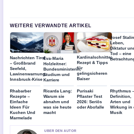
WEITERE VERWANDTE ARTIKEL
Josef Stalin
Leben,
Diktatur un
Tod – eine
Kardinalschnitte:
Nachrichten Tirol
Eva-Maria
Betrachtun
Rezept & Tipps
– Großbrand
Holzleitner:
für
Seefeld,
Bundesministerin,
gelingsicheren
Lawinenwarnung,
Studium und
Baiser
Innsbruck-Krise
Karriere
Rhabarber
Ricarda Lang:
Purisaki
Rhythmus 
Rezepte –
Warum sie
Pflaster Test
Definition,
Einfache
abnahm und
2026: Seriös
Arten und
Ideen Für
was sie heute
oder Abofalle
Wirkung in 
Kuchen Und
macht
Musik
Marmelade
UBER DEN AUTOR