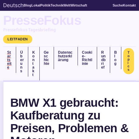
Deutsch
Blog
Lokal
Politik
Technik
Welt
Wirtschaft
Suche
Kontakt
PresseFokus
Pressefokus Tagesbriefing
LEITFADEN
St
Ü
K
Ge
Datensc
Cooki
R
B
T
ar
b
o
sc
hutzerkl
e-
un
l
o
p
ts
er
n
hic
ärung
Richtl
db
o
i
eit
u
t
hte
inie
ri
g
c
e
n
a
ef
s
s
k
t
BMW X1 gebraucht:
Kaufberatung zu
Preisen, Problemen &