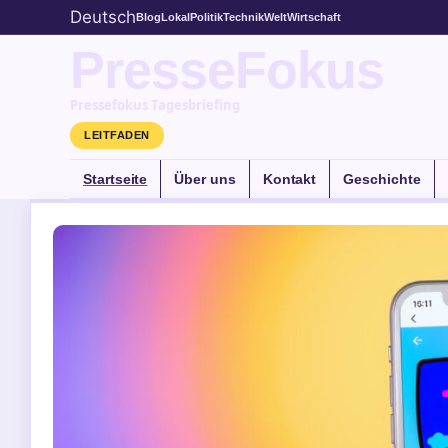
Deutsch
Blog
Lokal
Politik
Technik
Welt
Wirtschaft
PresseFokus
Pressefokus Tagesbriefing
LEITFADEN
Startseite
Über uns
Kontakt
Geschichte