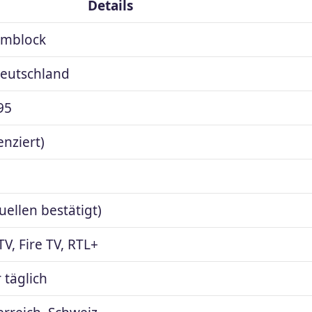
Details
mmblock
Deutschland
95
enziert)
uellen bestätigt)
V, Fire TV, RTL+
 täglich