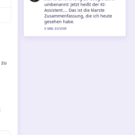
Österreich aktuell: Karte &#038;
Warnungen genau – schaetze den
ausgewogenen Ton hier.
7 MIN ZUVOR
 zu
t