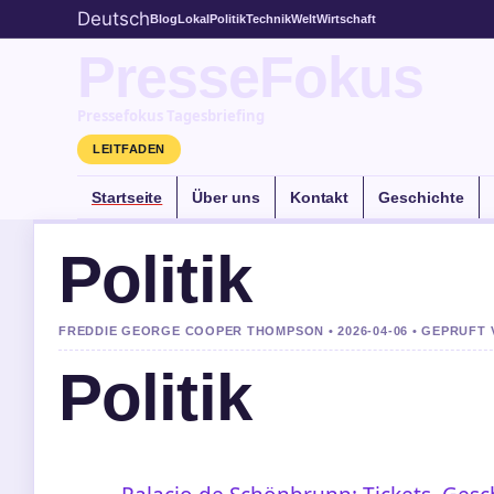
Deutsch
Blog
Lokal
Politik
Technik
Welt
Wirtschaft
PresseFokus
Pressefokus Tagesbriefing
LEITFADEN
Startseite
Über uns
Kontakt
Geschichte
Politik
FREDDIE GEORGE COOPER THOMPSON • 2026-04-06 • GEPRUFT
Politik