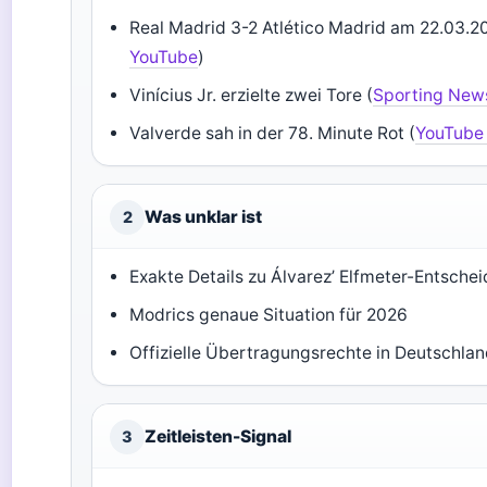
Real Madrid 3-2 Atlético Madrid am 22.03.2
YouTube
)
Vinícius Jr. erzielte zwei Tore (
Sporting New
Valverde sah in der 78. Minute Rot (
YouTube 
Was unklar ist
2
Exakte Details zu Álvarez’ Elfmeter-Entsche
Modrics genaue Situation für 2026
Offizielle Übertragungsrechte in Deutschla
Zeitleisten-Signal
3