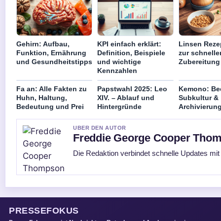
Gehirn: Aufbau,
KPI einfach erklärt:
Linsen Reze
Funktion, Ernährung
Definition, Beispiele
zur schnelle
und Gesundheitstipps
und wichtige
Zubereitung
Kennzahlen
Fa an: Alle Fakten zu
Papstwahl 2025: Leo
Kemono: Be
Huhn, Haltung,
XIV. – Ablauf und
Subkultur &
Bedeutung und Prei
Hintergründe
Archivierung
UBER DEN AUTOR
Freddie George Cooper Tho
Die Redaktion verbindet schnelle Updates mit
PRESSEFOKUS