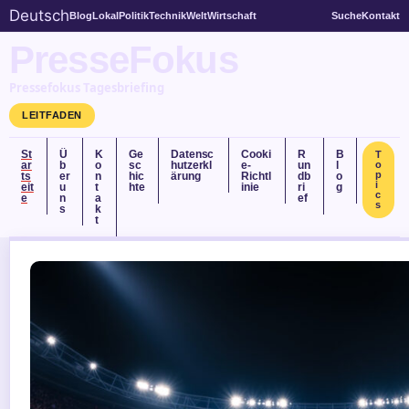
Deutsch
Blog
Lokal
Politik
Technik
Welt
Wirtschaft
Suche
Kontakt
PresseFokus
Pressefokus Tagesbriefing
LEITFADEN
St
Ü
K
Ge
Datensc
Cooki
R
B
T
ar
b
o
sc
hutzerkl
e-
un
l
o
p
ts
er
n
hic
ärung
Richtl
db
o
i
eit
u
t
hte
inie
ri
g
c
e
n
a
ef
s
s
k
t