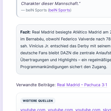
Charakter dieser Mannschaft.”
— beIN Sports (
beIN Sports
)
Fazit:
Real Madrid besiegte Atlético Madrid am 
im Bernabéu, obwohl Federico Valverde nach 78
sah. Vinícius Jr. entschied das Derby mit seine
deutsche Fans bleibt DAZN die zentrale Anlaufste
Übertragungen und Highlights – ein regelmäßiger
Programmankündigungen sichert den Zugang.
Verwandte Beiträge:
Real Madrid – Pachuca 3:1
WEITERE QUELLEN
youtube.com
,
youtube.com
,
youtube.com
,
sky